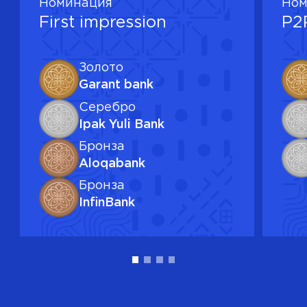
Номинация
Ном
First impression
P2P
Золото
Garant bank
Серебро
Ipak Yuli Bank
Бронза
Aloqabank
Бронза
InfinBank