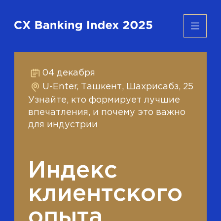
04 декабря
U-Enter, Ташкент, Шахрисабз, 25
Узнайте, кто формирует лучшие
впечатления, и почему это важно
для индустрии
Индекс
клиентского
опыта